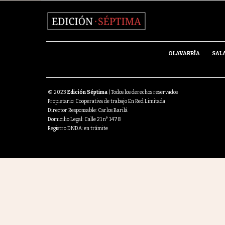
OLAVARRÍA
SAL
© 2023
Edición Séptima
| Todos los derechos reservados
Propietario: Cooperativa de trabajo En Red Limitada
Director Responsable: Carlos Barilá
Domicilio Legal: Calle 21 n° 1478
Registro DNDA: en trámite