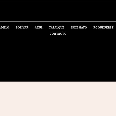
ADILLO
BOLÍVAR
AZUL
TAPALQUÉ
25 DE MAYO
ROQUE PÉREZ
CONTACTO